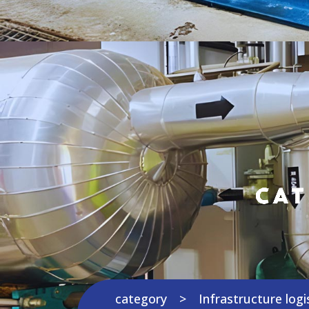
Cat
category
Infrastructure logi