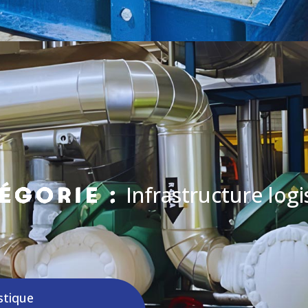
Infrastructure logi
égorie :
stique