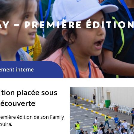
y – Première éditio
ement interne
tion placée sous
 découverte
emière édition de son Family
ouira.