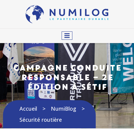
Campagne Conduite
Responsable – 2e
édition à Sétif
Accueil
NumiBlog
Sécurité routière