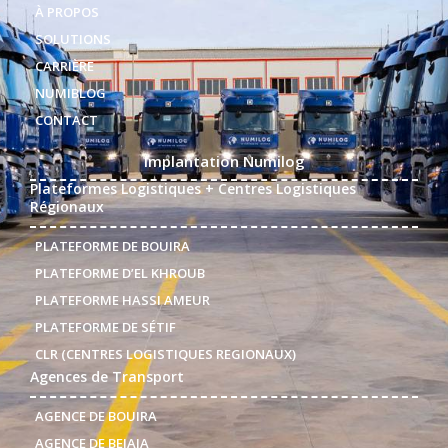
À PROPOS
SOLUTIONS
CARRIÈRE
NUMIBLOG
CONTACT
Implantation Numilog
Plateformes Logistiques + Centres Logistiques
Régionaux
PLATEFORME DE BOUIRA
PLATEFORME D’EL KHROUB
PLATEFORME HASSI AMEUR
PLATEFORME DE SÉTIF
CLR (CENTRES LOGISTIQUES REGIONAUX)
Agences de Transport
AGENCE DE BOUIRA
AGENCE DE BEJAIA