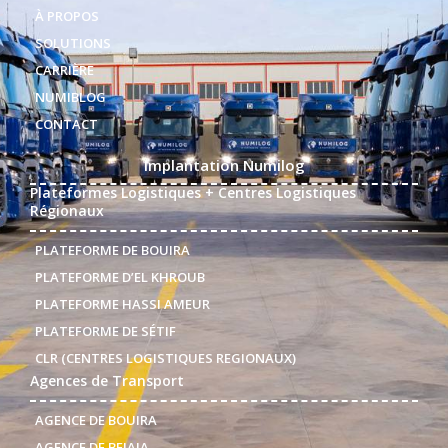
À PROPOS
SOLUTIONS
CARRIÈRE
NUMIBLOG
CONTACT
Implantation Numilog
Plateformes Logistiques + Centres Logistiques
Régionaux
PLATEFORME DE BOUIRA
PLATEFORME D’EL KHROUB
PLATEFORME HASSI AMEUR
PLATEFORME DE SÉTIF
CLR (CENTRES LOGISTIQUES REGIONAUX)
Agences de Transport
AGENCE DE BOUIRA
AGENCE DE BEJAIA