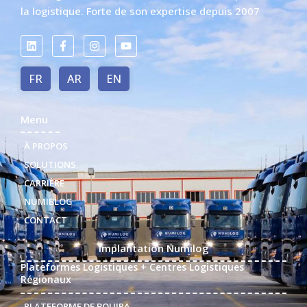
la logistique. Forte de son expertise depuis 2007
FR
AR
EN
Menu
À PROPOS
SOLUTIONS
CARRIÈRE
NUMIBLOG
CONTACT
Implantation Numilog
Plateformes Logistiques + Centres Logistiques
Régionaux
PLATEFORME DE BOUIRA