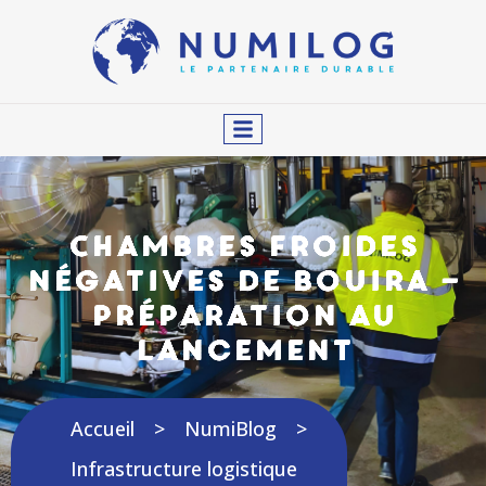
Chambres froides
négatives de Bouira –
Préparation au
lancement
Accueil
NumiBlog
Infrastructure logistique