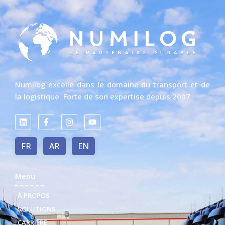
Numilog excelle dans le domaine du transport et de
la logistique. Forte de son expertise depuis 2007
FR
AR
EN
Menu
À PROPOS
SOLUTIONS
CARRIÈRE