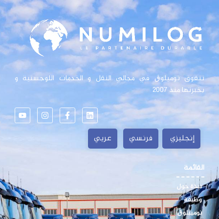
تتفوق نوميلوڨ في مجالي النقل و الخدمات اللوجستية و
بخبرتها منذ 2007
إنجليزي
فرنسي
عربي
القائمة
نبذة حول
وظيفة
نوميبلوڨ