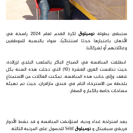
ستبقى بطولة
نوميلو
ڨ
لكرة القدم لعام 2024 راسخة في
الأذهان باعتبارها حدثا استثنائيًا، سواء بالنسبة للموظفين
وعائلاتهم أو لشركائنا.
انطلقت المنافسة في الصباح الباكر بالملعب البلدي لزرلادة،
حيث تنافست الفرق العشرة (10) التي دخلت هذه السنة بكل
شغف. وإلى جانب هذه المنافسة، تمكنت العائلات من الاستمتاع
بلحظة من الاسترخاء التام في فندق مازافران، حيث تم تهيئة
مساحات خاصة بالكبار و الصغار.
بعد استراحة غداء ودية، استؤنفت المنافسة و قد نشط الأدوار
فريقي سيفيتال و
نوميلوڨ
Sétif للحصول على المرتبة الثالثة.