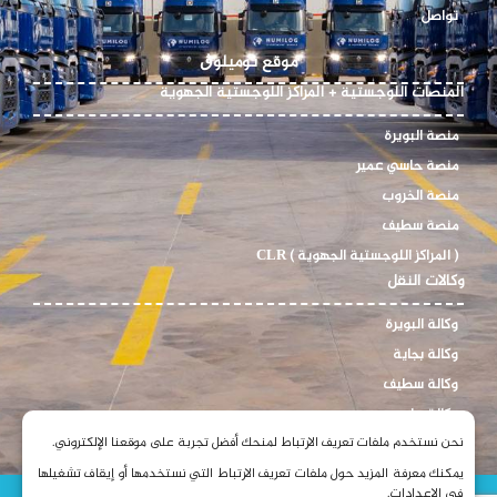
تواصل
موقع نوميلوڨ
المنصات اللوجستية + المراكز اللوجستية الجهوية
منصة البويرة
منصة حاسي عمير
منصة الخروب
منصة سطيف
( المراكز اللوجستية الجهوية ) CLR
وكالات النقل
وكالة البويرة
وكالة بجاية
وكالة سطيف
وكالة حاسي عمير
نحن نستخدم ملفات تعريف الارتباط لمنحك أفضل تجربة على موقعنا الإلكتروني.
يمكنك معرفة المزيد حول ملفات تعريف الارتباط التي نستخدمها أو إيقاف تشغيلها
في
الإعدادات
.