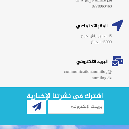
من الساعة 9 إلى 17 سا
0770963463
المقر الاجتماعي
15، طريق باش جراح
16000، الجزائر
البريد الالكتروني
communication.numilog@
numilog.dz
اشترك في نشرتنا الإخبارية