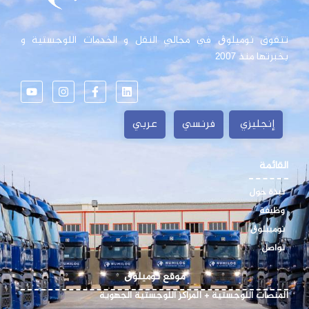
تتفوق نوميلوڨ في مجالي النقل و الخدمات اللوجستية و
بخبرتها منذ 2007
إنجليزي
فرنسي
عربي
القائمة
نبذة حول
وظيفة
نوميبلوڨ
تواصل
موقع نوميلوڨ
المنصات اللوجستية + المراكز اللوجستية الجهوية